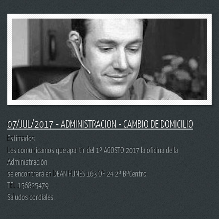
07/JUL/2017 - ADMINISTRACION - CAMBIO DE DOMICILIO
Estimados
Les comunicamos que apartir del 1º AGOSTO 2017 la oficina de la
Administración
se encontrará en DEAN FUNES 163 OF 24 2º BºCentro
TEL 156825479.
Saludos cordiales.